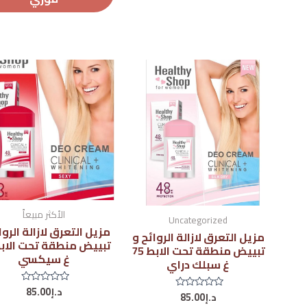
الأكثر مبيعاً
Uncategorized
مزيل التعرق لازالة الروا
مزيل التعرق لازالة الروائح و
تبييض منطقة تحت الابط 75
غ سيكسي
غ سبلك دراي
د.إ
85.00
تم
د.إ
85.00
تم
التقييم
التقييم