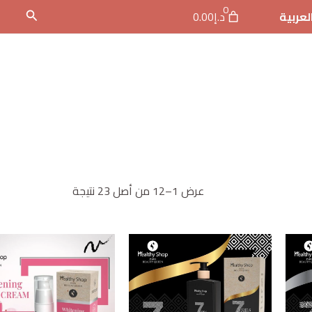
0
البحث
لعربية
د.إ0.00
عرض 1–12 من أصل 23 نتيجة