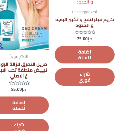
Uncategorized
كريم فيلر لنفخ و تكبير الوجه
و الخدود
د.إ
75.00
تم
التقييم
0
من
إضافة
5
الأكثر مبيعاً
للسلة
مزيل التعرق لازالة الروا
شراء
غ الاصلي
فوري
د.إ
85.00
تم
التقييم
0
من
إضافة
5
للسلة
شراء
فوري