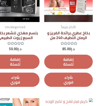
الأكثر مبيعاً
Uncategorized
بخاخ عطري برائحة الفريز و
بلسم مغذي للشعر بخل
الرمان اللطيف 240 مل
السبع زيوت الطبيع
د.إ
85.00
د.إ
50.00
تم
تم
التقييم
التقييم
0
0
من
من
إضافة
إضافة
5
5
للسلة
للسلة
شراء
شراء
فوري
فوري