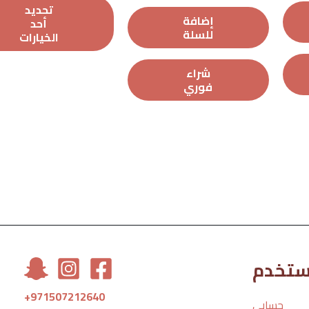
من
تحديد
0
5
من
إضافة
أحد
5
للسلة
الخيارات
شراء
فوري
مستخدم
+971507212640
حسابي