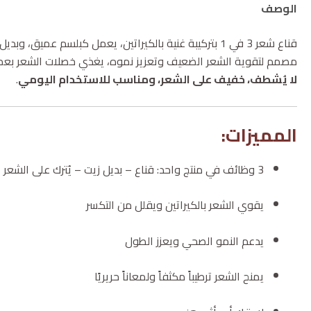
الوصف
مراجعات (0)
قناع شعر 3 في 1 بتركيبة غنية بالكيراتين، يعمل كبلسم عميق، وبديل زيت، وعلاج يُترك على الشعر.
مصمم لتقوية الشعر الضعيف وتعزيز نموه، يغذي خصلات الشعر بعم
لا يُشطف، خفيف على الشعر، ومناسب للاستخدام اليومي
.
المميزات:
3 وظائف في منتج واحد: قناع – بديل زيت – يُترك على الشعر
يقوي الشعر بالكيراتين ويقلل من التكسر
يدعم النمو الصحي ويعزز الطول
يمنح الشعر ترطيباً مكثفاً ولمعاناً حريريًا