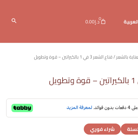
0
البحث
لعربية
د.إ0.00
عناية بالشعر
/ قناع الشعر 3 في 1 بالكيراتين – قوة وتطويل
لسلة
شراء فوري