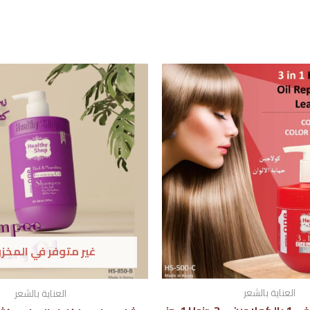
السعر
السعر
هناك
الأصلي
الحالي
العديد
هو:
هو:
د.إ70.00.
د.إ49.00.
من
الأشكال
المختلفة
لهذا
المنتج.
يمكن
اختيار
الخيارات
غير متوفر في المخز
على
صفحة
المنتج
العناية بالشعر
العناية بالشعر