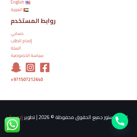
English
العربية
روابط المستخدم
حسابي
إتمام الطلب
السلة
سياسة الخصوصية
+971507212640
لمتلس ستور جميع الحقوق محفوظة © 2026 | تطوير
إيميديا