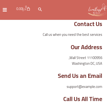
خطي
ain
0
لى
د.إ0.00
البحث
enu
لمحتوى
Contact Us
Call us when you need the best services
Our Address
11100956 Wall Street,
Washington DC, USA
Send Us an Email
support@example.com
Call Us All Time